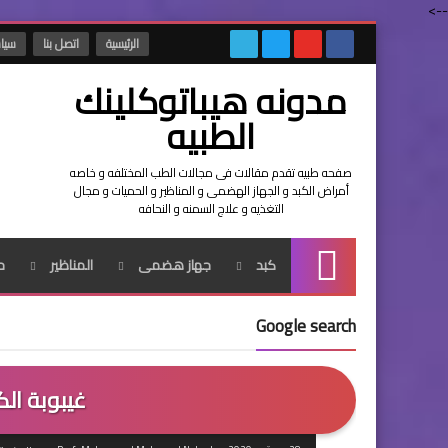
-->
الرئيسية
اتصل بنا
سياس
مدونه هيباتوكلينك
الطبيه
صفحه طبيه تقدم مقالات فى مجالات الطب المختلفه و خاصه
أمراض الكبد و الجهاز الهضمى و المناظير و الحميات و مجال
التغذيه و علاج السمنه و النحافه
كبد
جهاز هضمى
المناظير
ح
الرئيسية
Google search
غيبوبة الك