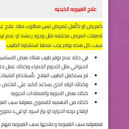
علاج الغيبوبه الكبديه
كمريض او كأهل للمريض ليس مطلوب منك علاج غيبوب
تصرفات المربض مختلفه مثل وجود رعشه او عدم تركي
سبب, كل هذه بوادر يجب عندها استشاره الطبيب.
في حاله عدم توفر طبيب هناك بعض الاساسيات
الحيواني مثل اللحوم الحمراء وكذلك عمل حق
ثم يستكمل الطبيب العلاج بأستخدام الملينات 
وكذلك الزنك الذي يساعد الكبد علي التخلص م
كذلك بعض الادويه والمضادات الحيويه
كذلك من الاهميه القصوي معرفه سبب الغيبوب
ارتفاع درجه الحراره او براز اسود او قيء دموي
فمعرفه سبب الغيبوبه وعلاجها سبب الغيبوبه مهم جد