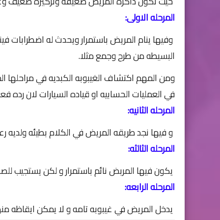
حيث تكون ذاكره المريض ضعيفه وتركيزه ضعيف وغالبا
المرحله الاولى:
وفيها ينام المريض باستمرار ويحدث له اضطرابات فينام
البسيطه من طرح وجمع مثلا.
ومن المهم اكتشاف الغيبوبه الكبديه في مراحلها ال
في العمليات الحسابيه او قياده السيارات لان رده فع
المرحله الثانيه:
و فيها نجد طريقه المريض في الكلام بطيئه ولديه ر
المرحله الثالثه:
يكون فيها المربض نائم باستمرار و لكن يستجيب للص
المرحله الرابعه:
يدخل المريض في غيبوبه تامه و لا يمكن ايقاظه منه