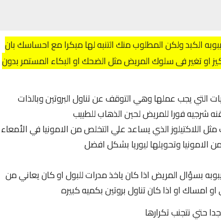
ه الكبد ولكن المطلوب منك التنبه لها مبكرا مع احساسك بان
ز او تغير فى سلوك المريض مثل الضحك او البكاء المستمر بدون
 التي يجب عملها وهي التوقف عن تناول البروتين وبالذات
نه شرجيه فورا للمريض لحين الذهاب للطبيب
مثل اللاكتيلوز الذي يساعد علي التخلص من الامونيا في الأمعاء
ن الامونيا وتحويلها ليوريا بشكل افضل
ه بسؤال المريض اذا كان ياخذ مدرات للبول او كان يعاني من
 او امساك او اذا كان تناول بروتين بكميه كبيره
ا حتي نتجنب تكرارها